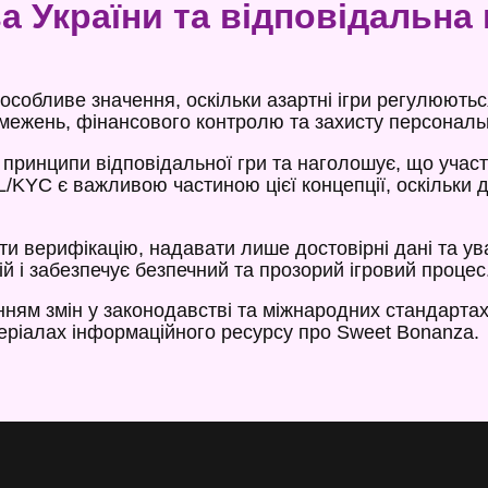
 України та відповідальна 
особливе значення, оскільки азартні ігри регулюютьс
бмежень, фінансового контролю та захисту персональ
 принципи відповідальної гри та наголошує, що учас
L/KYC є важливою частиною цієї концепції, оскільки 
и верифікацію, надавати лише достовірні дані та у
і забезпечує безпечний та прозорий ігровий процес
ям змін у законодавстві та міжнародних стандартах
теріалах інформаційного ресурсу про Sweet Bonanza.