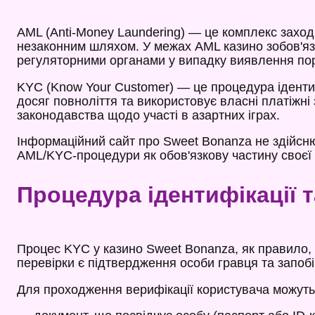
AML (Anti-Money Laundering) — це комплекс заході
незаконним шляхом. У межах AML казино зобов'язан
регуляторними органами у випадку виявлення по
KYC (Know Your Customer) — це процедура ідентиф
досяг повноліття та використовує власні платіжні
законодавства щодо участі в азартних іграх.
Інформаційний сайт про Sweet Bonanza не здійсню
AML/KYC-процедури як обов'язкову частину своєї 
Процедура ідентифікації т
Процес KYC у казино Sweet Bonanza, як правило, 
перевірки є підтвердження особи гравця та запобіг
Для проходження верифікації користувача можуть