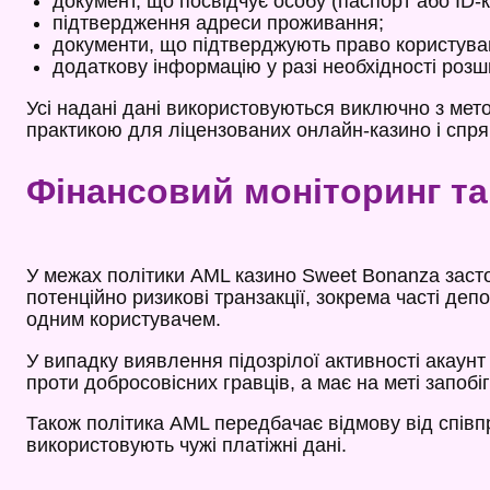
документ, що посвідчує особу (паспорт або ID-к
підтвердження адреси проживання;
документи, що підтверджують право користува
додаткову інформацію у разі необхідності розш
Усі надані дані використовуються виключно з ме
практикою для ліцензованих онлайн-казино і спрям
Фінансовий моніторинг та
У межах політики AML казино Sweet Bonanza засто
потенційно ризикові транзакції, зокрема часті депо
одним користувачем.
У випадку виявлення підозрілої активності акаун
проти добросовісних гравців, а має на меті запо
Також політика AML передбачає відмову від співп
використовують чужі платіжні дані.