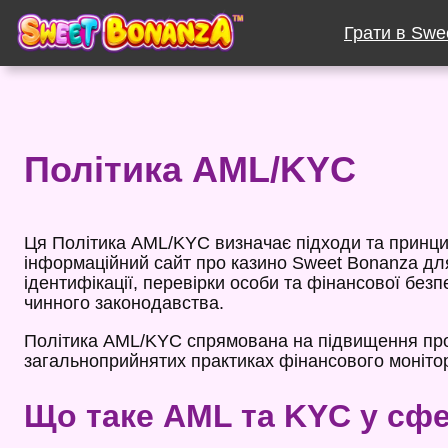
Перейти
до
Грати в Swe
вмісту
Політика AML/KYC
Ця Політика AML/KYC визначає підходи та принцип
інформаційний сайт про казино Sweet Bonanza для
ідентифікації, перевірки особи та фінансової без
чинного законодавства.
Політика AML/KYC спрямована на підвищення прозо
загальноприйнятих практиках фінансового моніто
Що таке AML та KYC у сфе