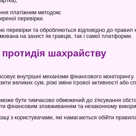
артка);
ння платіжним методом;
иреної перевірки.
тою перевірки та обробляються відповідно до правил
ована на захист як гравців, так і самої платформи.
 протидія шахрайству
совує внутрішні механізми фінансового моніторингу
зити великих сум, різкі зміни ігрової активності або 
т може бути тимчасово обмежений до з'ясування обст
бігти фінансовим зловживанням та незаконному викори
раці з користувачами, які намагаються обійти прави