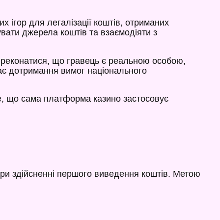
х ігор для легалізації коштів, отриманих
увати джерела коштів та взаємодіяти з
переконатися, що гравець є реальною особою,
чає дотримання вимог національного
те, що сама платформа казино застосовує
при здійсненні першого виведення коштів. Метою